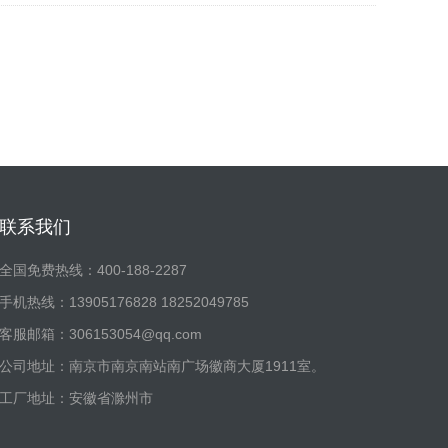
联系我们
全国免费热线：400-188-2287
手机热线：13905176828 18252049785
客服邮箱：306153054@qq.com
公司地址：南京市南京南站南广场徽商大厦1911室。
工厂地址：安徽省滁州市