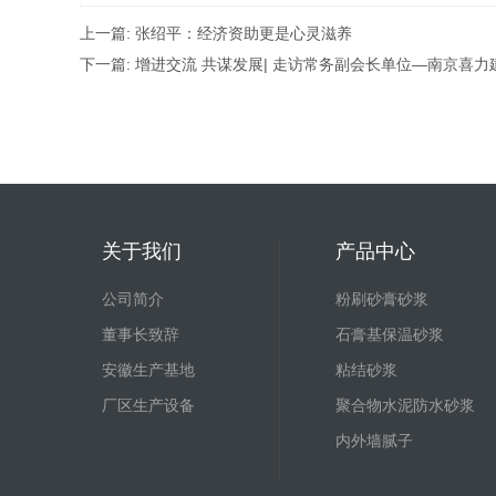
上一篇:
张绍平：经济资助更是心灵滋养
下一篇:
增进交流 共谋发展| 走访常务副会长单位—南京喜
关于我们
产品中心
公司简介
粉刷砂膏砂浆
董事长致辞
石膏基保温砂浆
安徽生产基地
粘结砂浆
厂区生产设备
聚合物水泥防水砂浆
内外墙腻子